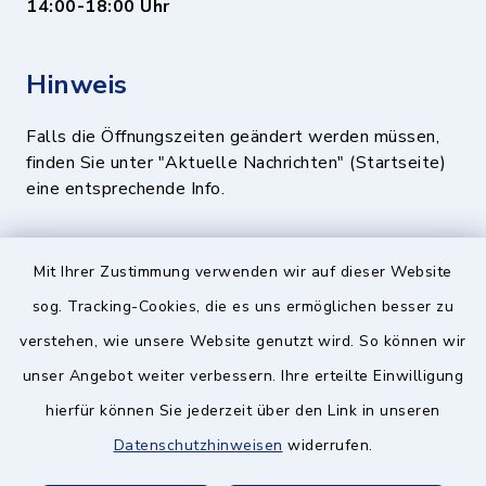
14:00-18:00 Uhr
Hinweis
Falls die Öffnungszeiten geändert werden müssen,
finden Sie unter "Aktuelle Nachrichten" (Startseite)
eine entsprechende Info.
Quicklinks
Mit Ihrer Zustimmung verwenden wir auf dieser Website
sog. Tracking-Cookies, die es uns ermöglichen besser zu
BayernPortal
verstehen, wie unsere Website genutzt wird. So können wir
Landratsamt München
unser Angebot weiter verbessern. Ihre erteilte Einwilligung
hierfür können Sie jederzeit über den Link in unseren
Zweckverband München Südost
Datenschutzhinweisen
widerrufen.
Schulzweckverband