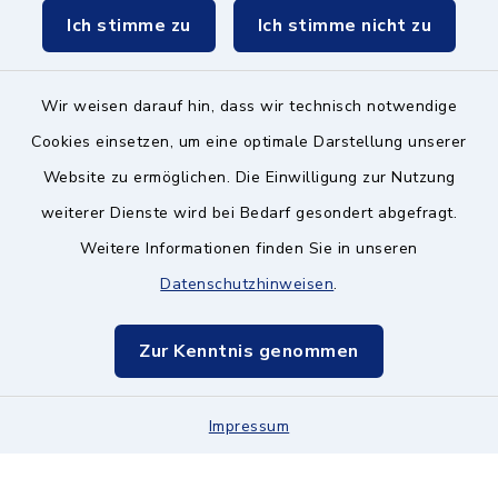
Ich stimme zu
Ich stimme nicht zu
Wir weisen darauf hin, dass wir technisch notwendige
Kontakt ins Rathaus
Cookies einsetzen, um eine optimale Darstellung unserer
Website zu ermöglichen. Die Einwilligung zur Nutzung
Barrierefreiheit
weiterer Dienste wird bei Bedarf gesondert abgefragt.
Weitere Informationen finden Sie in unseren
Datenschutz
Datenschutzhinweisen
.
Impressum
Zur Kenntnis genommen
Hinweisgeberschutz
Impressum
Sitemap
Cookie-Einstellungen