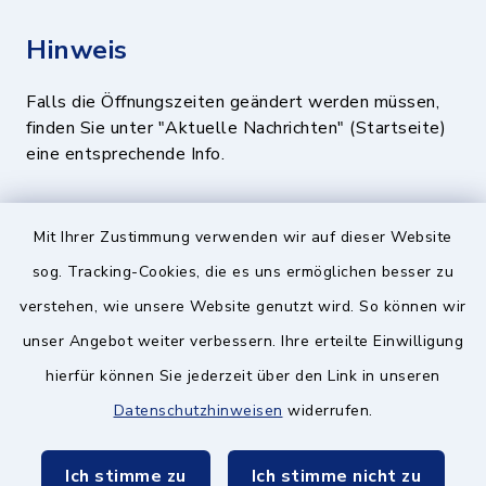
Hinweis
Falls die Öffnungszeiten geändert werden müssen,
finden Sie unter "Aktuelle Nachrichten" (Startseite)
eine entsprechende Info.
Quicklinks
Mit Ihrer Zustimmung verwenden wir auf dieser Website
sog. Tracking-Cookies, die es uns ermöglichen besser zu
BayernPortal
verstehen, wie unsere Website genutzt wird. So können wir
Landratsamt München
unser Angebot weiter verbessern. Ihre erteilte Einwilligung
hierfür können Sie jederzeit über den Link in unseren
Zweckverband München Südost
Datenschutzhinweisen
widerrufen.
Schulzweckverband
Ich stimme zu
Ich stimme nicht zu