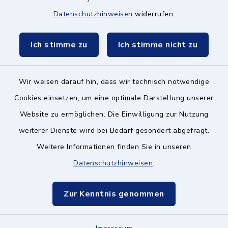
Datenschutzhinweisen
widerrufen.
Schulzweckverband
Ich stimme zu
Ich stimme nicht zu
Wir weisen darauf hin, dass wir technisch notwendige
Kontakt ins Rathaus
Cookies einsetzen, um eine optimale Darstellung unserer
Website zu ermöglichen. Die Einwilligung zur Nutzung
Barrierefreiheit
weiterer Dienste wird bei Bedarf gesondert abgefragt.
Weitere Informationen finden Sie in unseren
Datenschutz
Datenschutzhinweisen
.
Impressum
Zur Kenntnis genommen
Hinweisgeberschutz