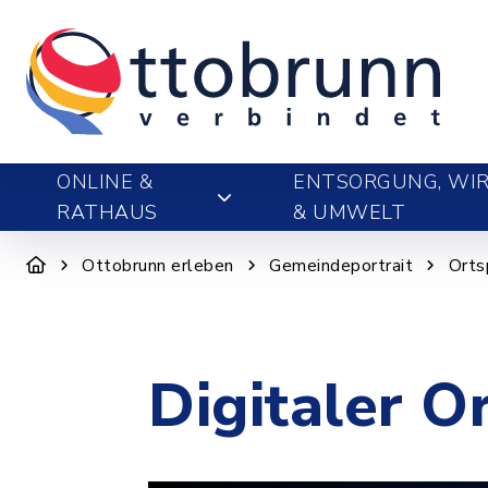
ONLINE &
ENTSORGUNG, WIR
RATHAUS
& UMWELT
Ottobrunn erleben
Gemeindeportrait
Orts
Digitaler O