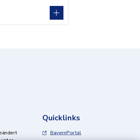
Quicklinks
geändert
BayernPortal