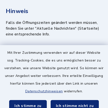
Hinweis
Falls die Öffnungszeiten geändert werden müssen,
finden Sie unter "Aktuelle Nachrichten" (Startseite)
eine entsprechende Info.
Quicklinks
Mit Ihrer Zustimmung verwenden wir auf dieser Website
sog. Tracking-Cookies, die es uns ermöglichen besser zu
BayernPortal
verstehen, wie unsere Website genutzt wird. So können wir
Landratsamt München
unser Angebot weiter verbessern. Ihre erteilte Einwilligung
hierfür können Sie jederzeit über den Link in unseren
Zweckverband München Südost
Datenschutzhinweisen
widerrufen.
Schulzweckverband
Ich stimme zu
Ich stimme nicht zu