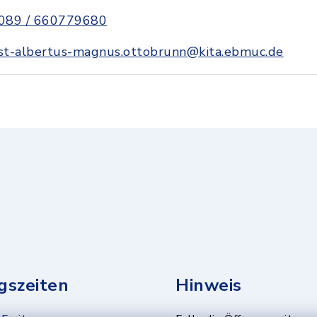
089 / 660779680
st-albertus-magnus.ottobrunn@kita.ebmuc.de
gszeiten
Hinweis