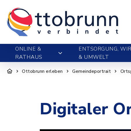
ONLINE &
ENTSORGUNG, WIR
RATHAUS
& UMWELT
Ottobrunn erleben
Gemeindeportrait
Orts
Digitaler O