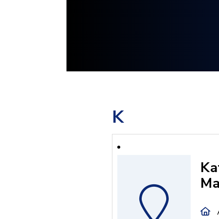
K
Ka
Ma