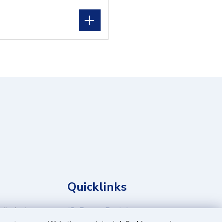
Quicklinks
geändert
BayernPortal