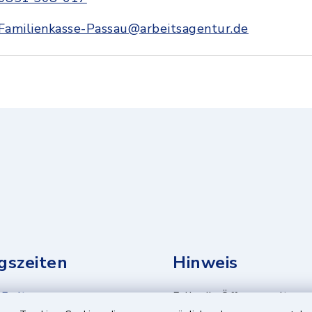
Familienkasse-Passau@arbeitsagentur.de
gszeiten
Hinweis
Freitag:
Falls die Öffnungszeiten 