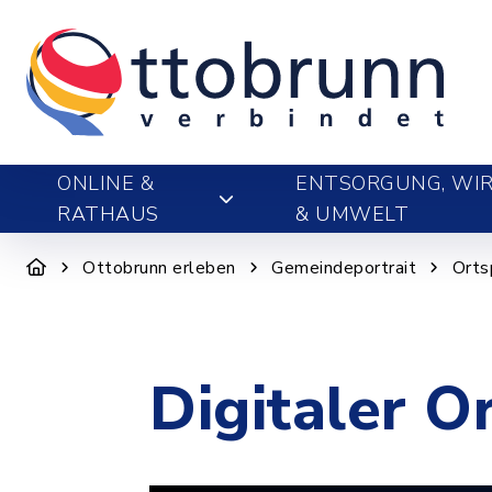
ONLINE &
ENTSORGUNG, WIR
RATHAUS
& UMWELT
Ottobrunn erleben
Gemeindeportrait
Orts
Digitaler O