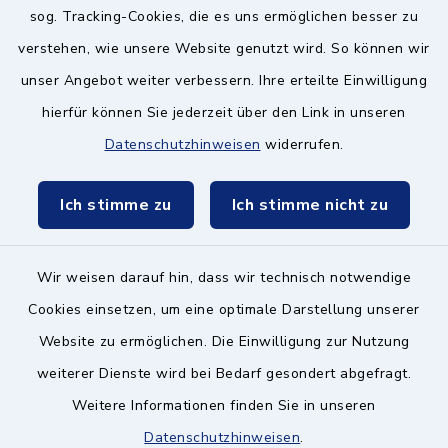
Schulzweckverband
sog. Tracking-Cookies, die es uns ermöglichen besser zu
verstehen, wie unsere Website genutzt wird. So können wir
unser Angebot weiter verbessern. Ihre erteilte Einwilligung
hierfür können Sie jederzeit über den Link in unseren
Datenschutzhinweisen
widerrufen.
Kontakt ins Rathaus
Ich stimme zu
Ich stimme nicht zu
Barrierefreiheit
Datenschutz
Wir weisen darauf hin, dass wir technisch notwendige
Cookies einsetzen, um eine optimale Darstellung unserer
Impressum
Website zu ermöglichen. Die Einwilligung zur Nutzung
Hinweisgeberschutz
weiterer Dienste wird bei Bedarf gesondert abgefragt.
Weitere Informationen finden Sie in unseren
Sitemap
Datenschutzhinweisen
.