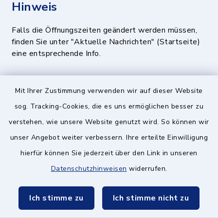
Hinweis
Falls die Öffnungszeiten geändert werden müssen,
finden Sie unter "Aktuelle Nachrichten" (Startseite)
eine entsprechende Info.
Quicklinks
Mit Ihrer Zustimmung verwenden wir auf dieser Website
sog. Tracking-Cookies, die es uns ermöglichen besser zu
BayernPortal
verstehen, wie unsere Website genutzt wird. So können wir
Landratsamt München
unser Angebot weiter verbessern. Ihre erteilte Einwilligung
hierfür können Sie jederzeit über den Link in unseren
Zweckverband München Südost
Datenschutzhinweisen
widerrufen.
Schulzweckverband
Ich stimme zu
Ich stimme nicht zu